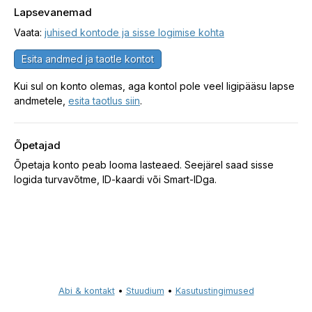
Lapsevanemad
Vaata:
juhised kontode ja sisse logimise kohta
Esita andmed ja taotle kontot
Kui sul on konto olemas, aga kontol pole veel ligipääsu lapse
andmetele,
esita taotlus siin
.
Õpetajad
Õpetaja konto peab looma lasteaed. Seejärel saad sisse
logida turvavõtme, ID-kaardi või Smart-IDga.
Abi & kontakt
•
Stuudium
•
Kasutustingimused