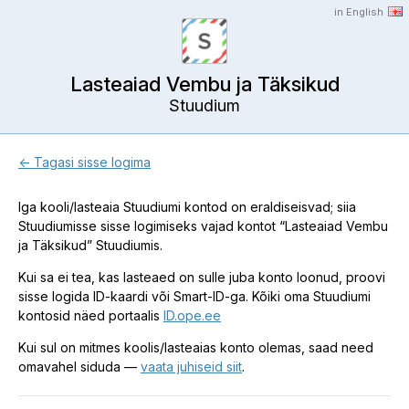
in English
Lasteaiad Vembu ja Täksikud
Stuudium
← Tagasi sisse logima
Iga kooli/lasteaia Stuudiumi kontod on eraldiseisvad; siia
Stuudiumisse sisse logimiseks vajad kontot “Lasteaiad Vembu
ja Täksikud” Stuudiumis.
Kui sa ei tea, kas lasteaed on sulle juba konto loonud, proovi
sisse logida ID-kaardi või Smart-ID-ga. Kõiki oma Stuudiumi
kontosid näed portaalis
ID.ope.ee
Kui sul on mitmes koolis/lasteaias konto olemas, saad need
omavahel siduda —
vaata juhiseid siit
.